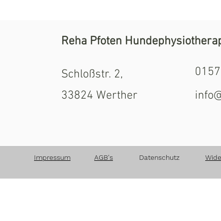
Reha Pfoten Hundephysiothera
0157
Schloßstr. 2,
33824 Werther
info
Impressum
AGB's
Datenschutz
Wide