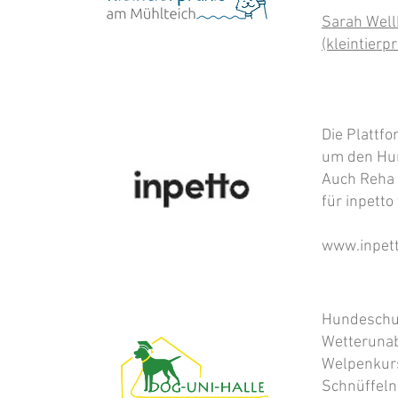
Sarah Well
(kleintier
Die Plattf
um den Hu
Auch Reha 
für inpetto
www.inpet
Hundeschul
Wetterunab
Welpenkurs
Schnüffeln