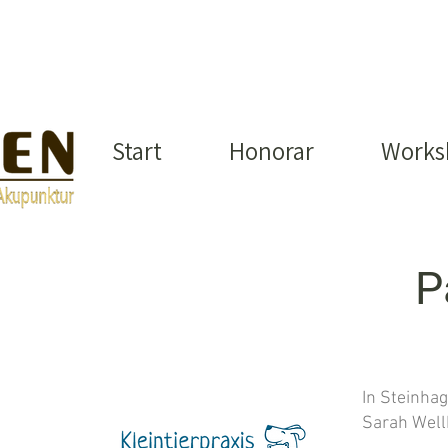
Start
Honorar
Works
P
In Steinhag
Sarah Well