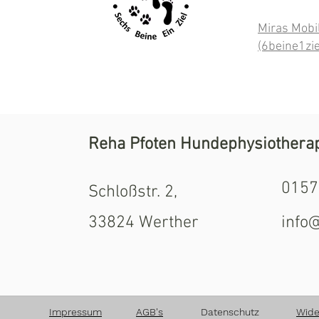
Miras Mobi
(6beine1zie
Reha Pfoten Hundephysiothera
0157
Schloßstr. 2,
33824 Werther
info
Impressum
AGB's
Datenschutz
Wide