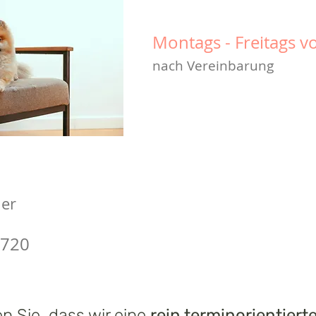
Montags - Freitags v
nach Vereinbarung
er
1720
n Sie, dass wir eine
rein terminorientiert