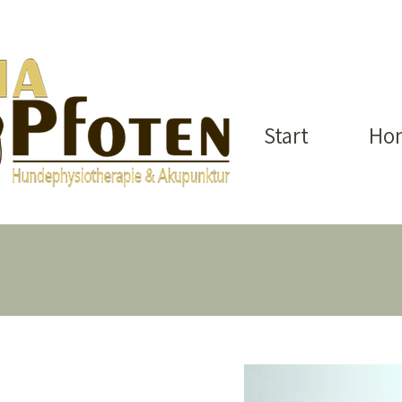
Start
Hon