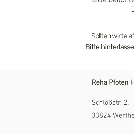
D
Sollten wir tel
Bitte hinterlass
Reha Pfoten 
Schloßstr. 2,
33824 Werth