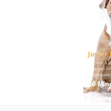
Junior 
Mit Spiel & 
Übungen für
Gleichgewic
30 Min
35€