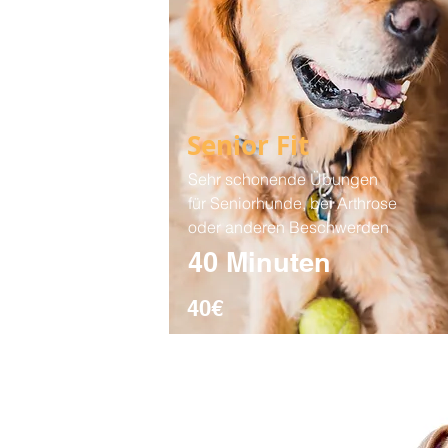
Senior Fit
Sehr schonende Übungen
für Seniorhunde, bei Arthrose
oder anderen Beschwerden
40 Minuten
40€